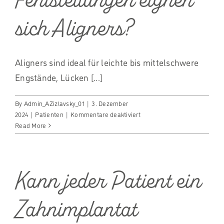
sich Aligners?
Aligners sind ideal für leichte bis mittelschwere
Engstände, Lücken [...]
By
Admin_AZizlavsky_01
|
3. Dezember
für
2024
|
Patienten
|
Kommentare deaktiviert
Für
Read More
welche
Fehlstellungen
eignen
sich
Kann jeder Patient ein
Aligners?
Zahnimplantat