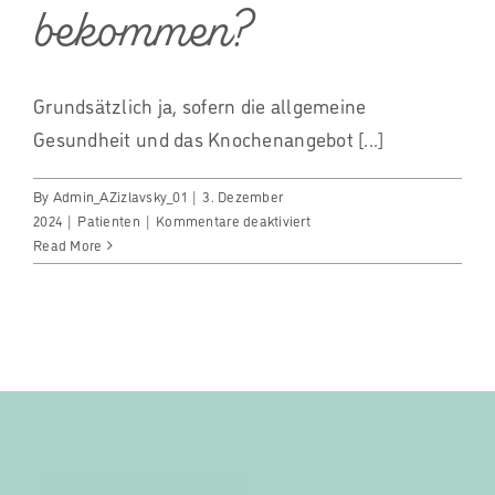
bekommen?
Grundsätzlich ja, sofern die allgemeine
Gesundheit und das Knochenangebot [...]
By
Admin_AZizlavsky_01
|
3. Dezember
für
2024
|
Patienten
|
Kommentare deaktiviert
Kann
Read More
jeder
Patient
ein
Zahnimplantat
bekommen?