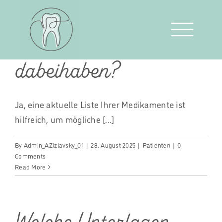
Muss ich meine
Skip
to
Medikamentenliste
content
dabeihaben?
Ja, eine aktuelle Liste Ihrer Medikamente ist
hilfreich, um mögliche [...]
By
Admin_AZizlavsky_01
|
28. August 2025
|
Patienten
|
0
Comments
Read More
Welche Unterlagen