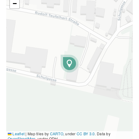
−
Leaflet
|
Map tiles by
CARTO
, under
CC BY 3.0
. Data by
OpenStreetMap
, under ODbL.