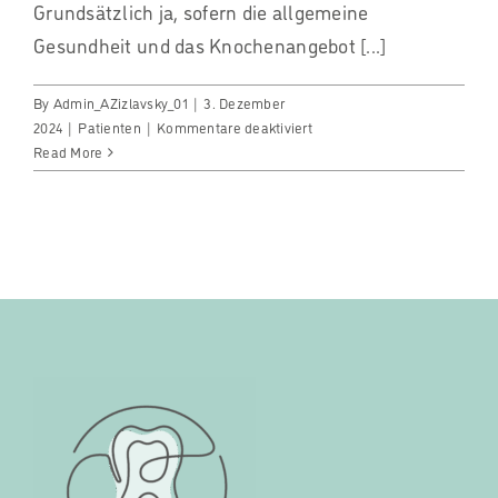
Grundsätzlich ja, sofern die allgemeine
Gesundheit und das Knochenangebot [...]
By
Admin_AZizlavsky_01
|
3. Dezember
für
2024
|
Patienten
|
Kommentare deaktiviert
Kann
Read More
jeder
Patient
ein
Zahnimplantat
bekommen?