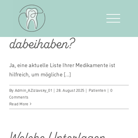
Muss ich meine
Skip
to
Medikamentenliste
content
dabeihaben?
Ja, eine aktuelle Liste Ihrer Medikamente ist
hilfreich, um mögliche [...]
By
Admin_AZizlavsky_01
|
28. August 2025
|
Patienten
|
0
Comments
Read More
Welche Unterlagen