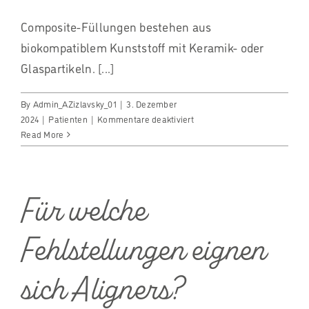
Composite-Füllungen bestehen aus
biokompatiblem Kunststoff mit Keramik- oder
Glaspartikeln. [...]
By
Admin_AZizlavsky_01
|
3. Dezember
für
2024
|
Patienten
|
Kommentare deaktiviert
Was
Read More
unterscheidet
Composite-
Füllungen
von
Für welche
herkömmlichen
Füllmaterialien?
Fehlstellungen eignen
sich Aligners?