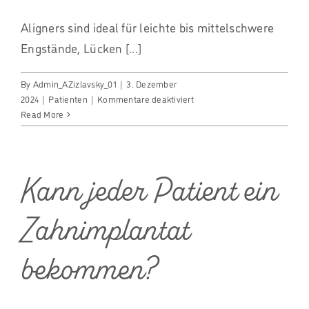
Aligners sind ideal für leichte bis mittelschwere
Engstände, Lücken [...]
By
Admin_AZizlavsky_01
|
3. Dezember
für
2024
|
Patienten
|
Kommentare deaktiviert
Für
Read More
welche
Fehlstellungen
eignen
sich
Kann jeder Patient ein
Aligners?
Zahnimplantat
bekommen?